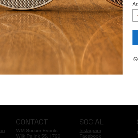
Aa
CONTACT
SOCIAL
en
WM Soccer Events
Instagram
Wijk Pelink 55, 1790
Facebook