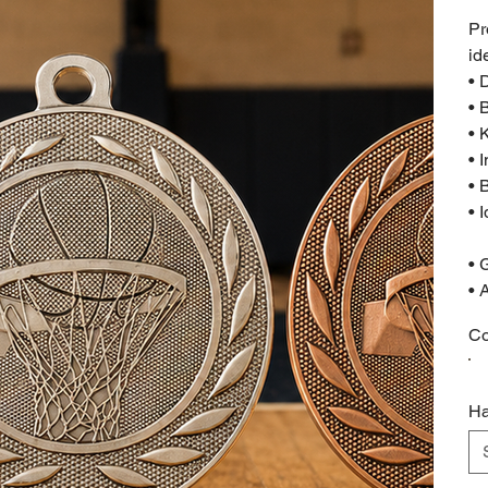
Pr
id
• 
• 
• 
• 
• 
• 
• 
• 
Co
Ha