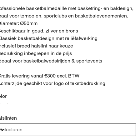
ofessionele basketbalmedaille met basketring- en baldesign,
eaal voor tornooien, sportclubs en basketbalevenementen.
Diameter: Ø50mm
Beschikbaar in goud, zilver en brons
Klassiek basketbaldesign met reliëfafwerking
Inclusief breed halslint naar keuze
Bedrukking inbegrepen in de prijs
Ideaal voor basketbalwedstrijden & sportevents
Gratis levering vanaf €300 excl. BTW
Achterzijde geschikt voor logo of tekstbedrukking
lor
lslinten