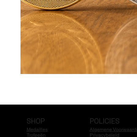
SHOP
POLICIES
Medailles
Algemene Voorwaard
Trofeeën
Privacybeleid