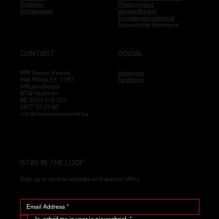
Trofeeën
Privacybeleid
Drinkbussen
Verzendbeleid
Terugbetalingsbeleid
Accessibility Statement
CONTACT
SOCIAL
WM Soccer Events
Instagram
Wijk Pelink 55, 1790
Facebook
Affligem,België
BTW-Nummer:
BE 0769 519 707
0477 57 25 80
info@wmsoccerevents.be
STAY IN THE LOOP
Sign up to receive updates and special offers
Ja, schrijf me in voor je nieuwsbrief.
*