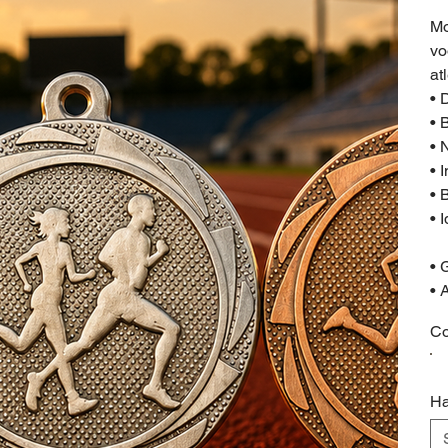
Mo
vo
at
• 
• 
• 
• 
• 
• 
• 
• 
Co
Ha