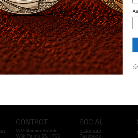
Aa
CONTACT
SOCIAL
en
WM Soccer Events
Instagram
Wijk Pelink 55, 1790
Facebook