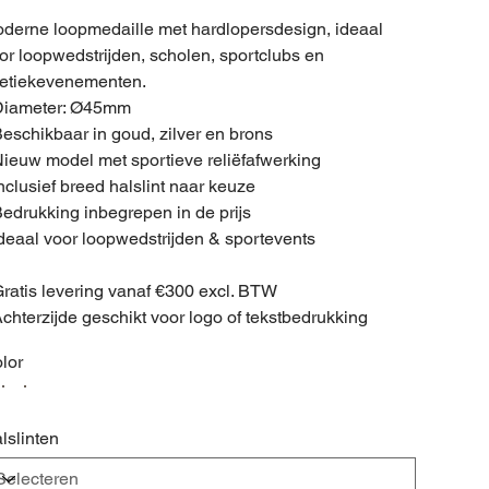
derne loopmedaille met hardlopersdesign, ideaal
or loopwedstrijden, scholen, sportclubs en
letiekevenementen.
Diameter: Ø45mm
Beschikbaar in goud, zilver en brons
Nieuw model met sportieve reliëfafwerking
Inclusief breed halslint naar keuze
Bedrukking inbegrepen in de prijs
Ideaal voor loopwedstrijden & sportevents
Gratis levering vanaf €300 excl. BTW
Achterzijde geschikt voor logo of tekstbedrukking
lor
lslinten