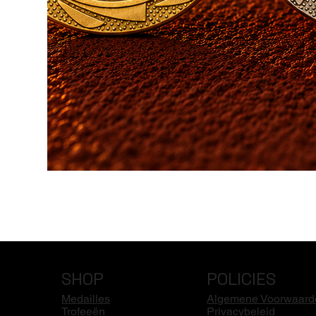
SHOP
POLICIES
Medailles
Algemene Voorwaard
Trofeeën
Privacybeleid