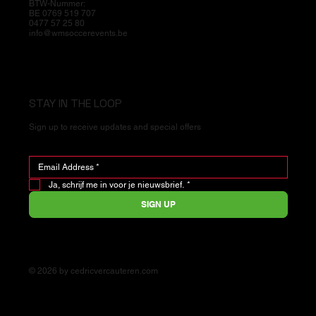
BTW-Nummer:
BE 0769 519 707
0477 57 25 80
info@wmsoccerevents.be
STAY IN THE LOOP
Sign up to receive updates and special offers
Ja, schrijf me in voor je nieuwsbrief.
*
SIGN UP
© 2026 by cedricvercauteren.com