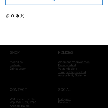
SHOP
POLICIES
Medailles
Algemene Voorwaarden
Trofeeën
Privacybeleid
Drinkbussen
Verzendbeleid
Terugbetalingsbeleid
Accessibility Statement
CONTACT
SOCIAL
WM Soccer Events
Instagram
Wijk Pelink 55, 1790
Facebook
Affligem,België