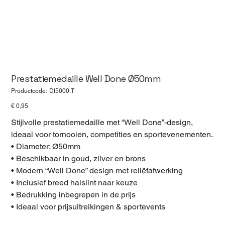
Prestatiemedaille Well Done Ø50mm
Productcode
Productcode:
DI5000.T
DI5000.T
Prijs
€ 0,95
Stijlvolle prestatiemedaille met “Well Done”-design,
ideaal voor tornooien, competities en sportevenementen.
• Diameter: Ø50mm
• Beschikbaar in goud, zilver en brons
• Modern “Well Done” design met reliëfafwerking
• Inclusief breed halslint naar keuze
• Bedrukking inbegrepen in de prijs
• Ideaal voor prijsuitreikingen & sportevents