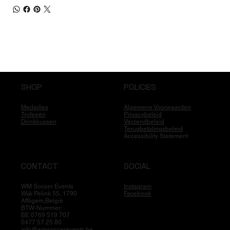
SHOP
POLICIES
Medailles
Algemene Voorwaarden
Trofeeën
Privacybeleid
Drinkbussen
Verzendbeleid
Terugbetalingsbeleid
Accessibility Statement
CONTACT
SOCIAL
WM Soccer Events
Instagram
Wijk Pelink 55, 1790
Facebook
Affligem,België
BTW-Nummer:
BE 0769 519 707
0477 57 25 80
info@wmsoccerevents.be