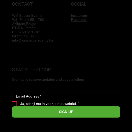
CONTACT
SOCIAL
WM Soccer Events
Instagram
Wijk Pelink 55, 1790
Facebook
Affligem,België
BTW-Nummer:
BE 0769 519 707
0477 57 25 80
info@wmsoccerevents.be
STAY IN THE LOOP
Sign up to receive updates and special offers
Ja, schrijf me in voor je nieuwsbrief.
*
SIGN UP