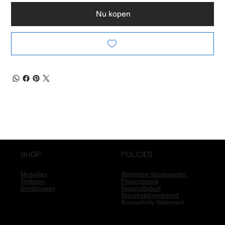
Nu kopen
SHOP
POLICIES
Medailles
Algemene Voorwaarden
Trofeeën
Privacybeleid
Drinkbussen
Verzendbeleid
Terugbetalingsbeleid
Accessibility Statement