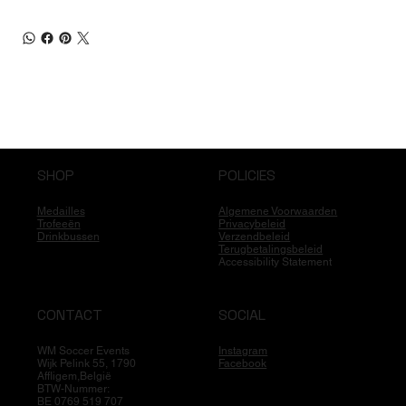
SHOP
POLICIES
Medailles
Algemene Voorwaarden
Trofeeën
Privacybeleid
Drinkbussen
Verzendbeleid
Terugbetalingsbeleid
Accessibility Statement
CONTACT
SOCIAL
WM Soccer Events
Instagram
Wijk Pelink 55, 1790
Facebook
Affligem,België
BTW-Nummer:
BE 0769 519 707