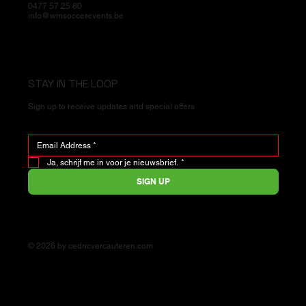
0477 57 25 80
info@wmsoccerevents.be
STAY IN THE LOOP
Sign up to receive updates and special offers
Ja, schrijf me in voor je nieuwsbrief.
*
SIGN UP
© 2026 by cedricvercauteren.com