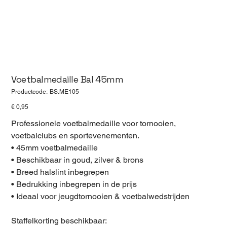
Voetbalmedaille Bal 45mm
Productcode
Productcode:
BS.ME105
BS.ME105
Prijs
€ 0,95
Professionele voetbalmedaille voor tornooien,
voetbalclubs en sportevenementen.
• 45mm voetbalmedaille
• Beschikbaar in goud, zilver & brons
• Breed halslint inbegrepen
• Bedrukking inbegrepen in de prijs
• Ideaal voor jeugdtornooien & voetbalwedstrijden
Staffelkorting beschikbaar: