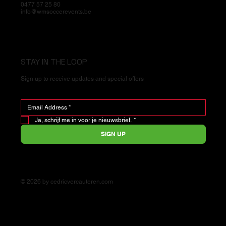
0477 57 25 80
info@wmsoccerevents.be
STAY IN THE LOOP
Sign up to receive updates and special offers
Ja, schrijf me in voor je nieuwsbrief.
*
SIGN UP
© 2026 by cedricvercauteren.com