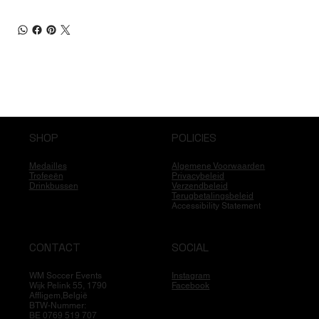
SHOP
POLICIES
Medailles
Algemene Voorwaarden
Trofeeën
Privacybeleid
Drinkbussen
Verzendbeleid
Terugbetalingsbeleid
Accessibility Statement
CONTACT
SOCIAL
WM Soccer Events
Instagram
Wijk Pelink 55, 1790
Facebook
Affligem,België
BTW-Nummer:
BE 0769 519 707