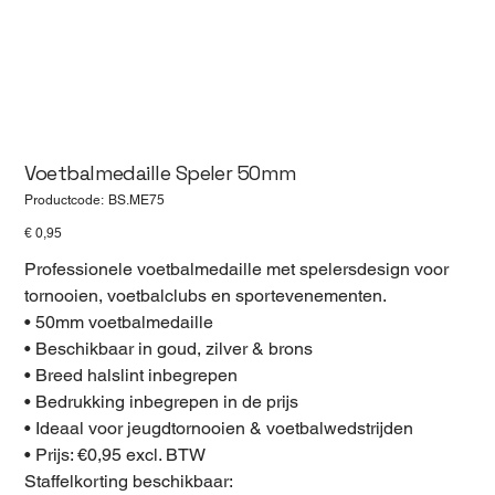
Voetbalmedaille Speler 50mm
Productcode
Productcode:
BS.ME75
BS.ME75
Prijs
€ 0,95
Professionele voetbalmedaille met spelersdesign voor
tornooien, voetbalclubs en sportevenementen.
• 50mm voetbalmedaille
• Beschikbaar in goud, zilver & brons
• Breed halslint inbegrepen
• Bedrukking inbegrepen in de prijs
• Ideaal voor jeugdtornooien & voetbalwedstrijden
• Prijs: €0,95 excl. BTW
Staffelkorting beschikbaar: