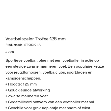
Voetbalspeler Trofee 125 mm
Productcode
Productcode:
ST.003.01.A
ST.003.01.A
Prijs
€ 7,00
Sportieve voetbaltrofee met een voetballer in actie op
een stevige zwarte marmeren voet. Een populaire keuze
voor jeugdtornooien, voetbalclubs, sportdagen en
kampioenschappen.
• Hoogte: 125 mm
• Goudkleurige afwerking
• Zwarte marmeren voet
• Gedetailleerd ontwerp van een voetballer met bal
• Geschikt voor gravureplaatje met naam of tekst