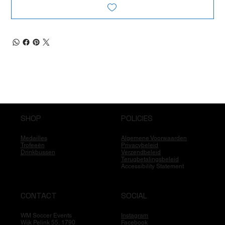
SHOP
POLICIES
Medailles
Algemene Voorwaarden
Trofeeën
Privacybeleid
Drinkbussen
Verzendbeleid
Terugbetalingsbeleid
Accessibility Statement
CONTACT
SOCIAL
WM Soccer Events
Instagram
Wijk Pelink 55, 1790
Facebook