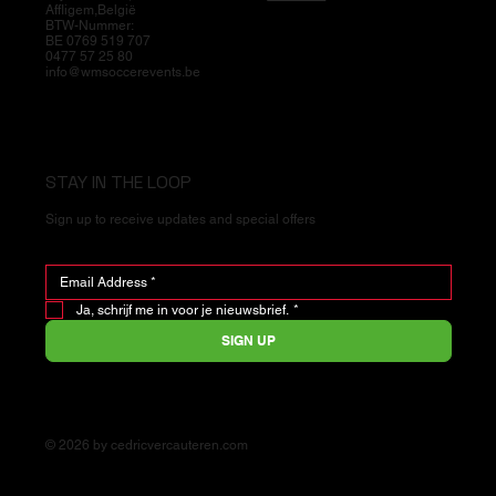
Affligem,België
BTW-Nummer:
BE 0769 519 707
0477 57 25 80
info@wmsoccerevents.be
STAY IN THE LOOP
Sign up to receive updates and special offers
Ja, schrijf me in voor je nieuwsbrief.
*
SIGN UP
© 2026 by cedricvercauteren.com