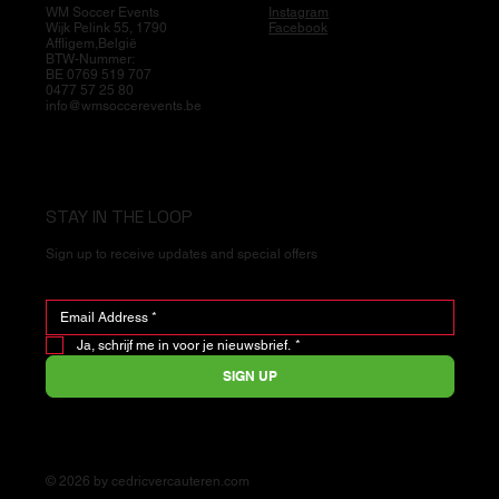
WM Soccer Events
Instagram
Wijk Pelink 55, 1790
Facebook
Affligem,België
BTW-Nummer:
BE 0769 519 707
0477 57 25 80
info@wmsoccerevents.be
STAY IN THE LOOP
Sign up to receive updates and special offers
Ja, schrijf me in voor je nieuwsbrief.
*
SIGN UP
© 2026 by cedricvercauteren.com