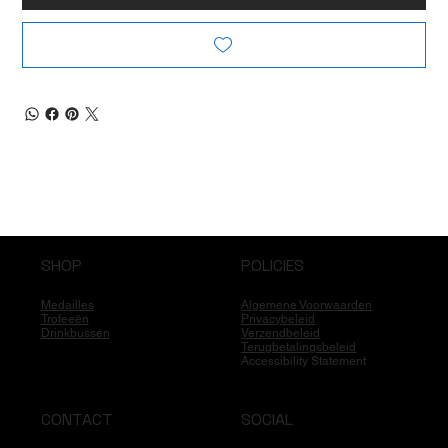
SHOP
POLICIES
Medailles
Algemene Voorwaarden
Trofeeën
Privacybeleid
Drinkbussen
Verzendbeleid
Terugbetalingsbeleid
Accessibility Statement
CONTACT
SOCIAL