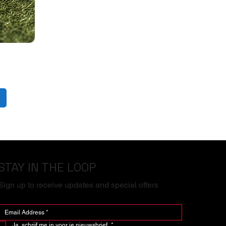
STAY IN THE LOOP
Sign up to receive updates and special offers
Ja, schrijf me in voor je nieuwsbrief.
*