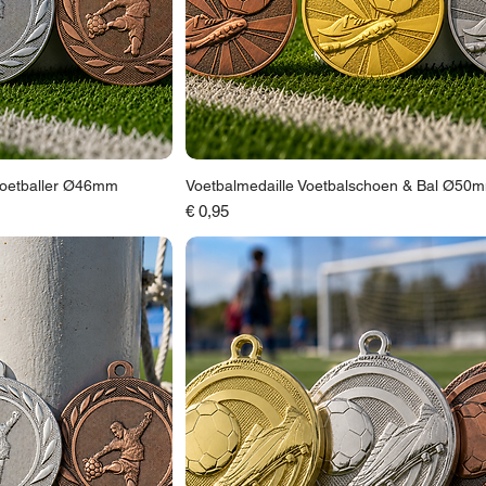
Voetballer Ø46mm
Voetbalmedaille Voetbalschoen & Bal Ø50
Prijs
€ 0,95