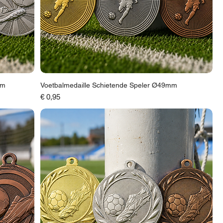
mm
Voetbalmedaille Schietende Speler Ø49mm
Prijs
€ 0,95