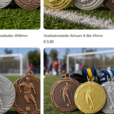
Voetballer Ø46mm
Voetbalmedaille Schoen & Bal 45mm
Prijs
€ 0,95