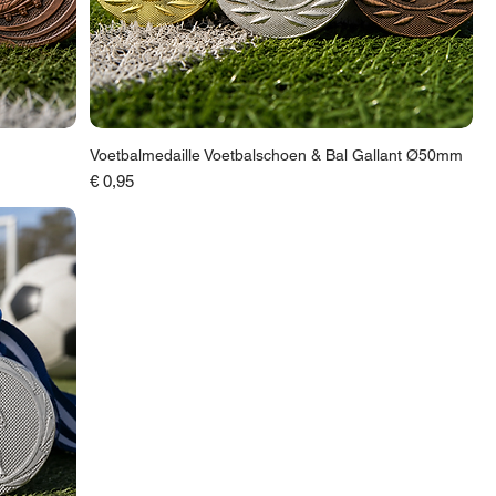
Voetbalmedaille Voetbalschoen & Bal Gallant Ø50mm
Prijs
€ 0,95